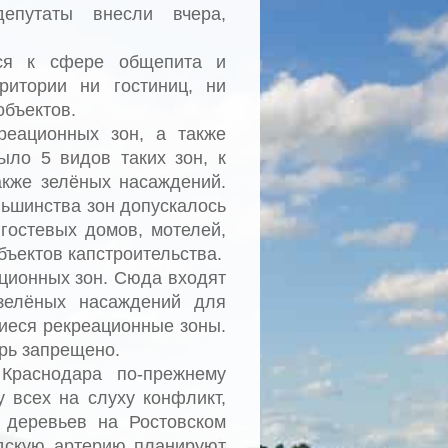
епутаты внесли вчера,
хся к сфере общепита и
ритории ни гостиниц, ни
объектов.
реационных зон, а также
ыло 5 видов таких зон, к
акже зелёных насаждений.
ьшинства зон допускалось
 гостевых домов, мотелей,
бъектов капстроительства.
ационных зон. Сюда входят
зелёных насаждений для
шиеся рекреационные зоны.
ерь запрещено.
Краснодара по-прежнему
у всех на слуху конфликт,
 деревьев на Ростовском
одскую артерию планируют