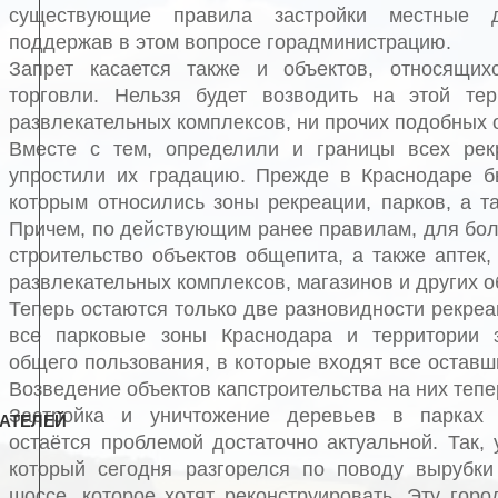
существующие правила застройки местные д
поддержав в этом вопросе горадминистрацию.
Запрет касается также и объектов, относящи
торговли. Нельзя будет возводить на этой тер
развлекательных комплексов, ни прочих подобных 
Вместе с тем, определили и границы всех рек
упростили их градацию. Прежде в Краснодаре б
которым относились зоны рекреации, парков, а т
Причем, по действующим ранее правилам, для бол
строительство объектов общепита, а также аптек,
развлекательных комплексов, магазинов и других о
Теперь остаются только две разновидности рекре
все парковые зоны Краснодара и территории 
общего пользования, в которые входят все остав
Возведение объектов капстроительства на них теп
Застройка и уничтожение деревьев в парках 
АТЕЛЕЙ
остаётся проблемой достаточно актуальной. Так, 
который сегодня разгорелся по поводу вырубки
шоссе, которое хотят реконструировать. Эту гор